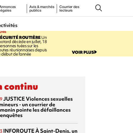
Annonces
Avis & marchés
Courrier des
légales
publics
lecteurs
ectivités
0:46
ÉCURITÉ ROUTIÈRE
Un
otard décède en juillet, 18
ersonnes tuées sur les
outes réunionnaises depuis
VOIR PLUS
e début de l'année
 continu
JUSTICE
Violences sexuelles
9
mineurs - un courrier de
manin pointe les défaillances
 enquêtes
INFOROUTE
À Saint-Denis, un
3