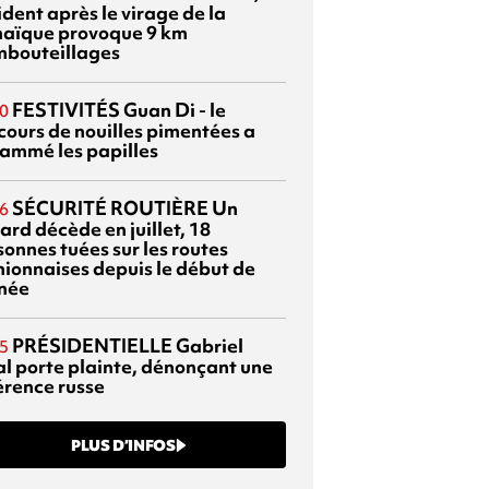
dent après le virage de la
aïque provoque 9 km
mbouteillages
FESTIVITÉS
Guan Di - le
0
cours de nouilles pimentées a
lammé les papilles
SÉCURITÉ ROUTIÈRE
Un
6
ard décède en juillet, 18
sonnes tuées sur les routes
nionnaises depuis le début de
nnée
PRÉSIDENTIELLE
Gabriel
5
al porte plainte, dénonçant une
érence russe
PLUS D’INFOS