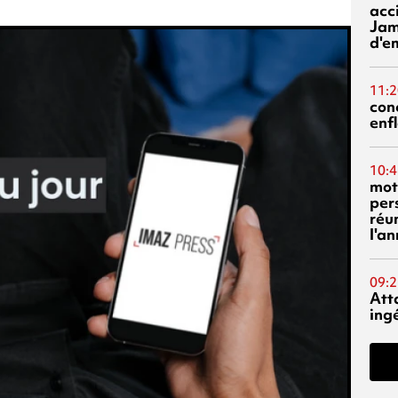
acci
Jam
d'e
11:2
con
enf
10:4
mot
per
réu
l'a
09:2
Att
ing