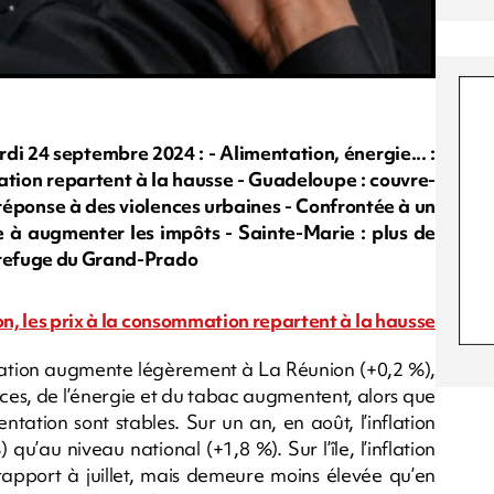
24 septembre 2024 : - Alimentation, énergie... :
ation repartent à la hausse - Guadeloupe : couvre-
 réponse à des violences urbaines - Confrontée à un
re à augmenter les impôts - Sainte-Marie : plus de
e refuge du Grand-Prado
on, les prix à la consommation repartent à la hausse
mmation augmente légèrement à La Réunion (+0,2 %),
rvices, de l’énergie et du tabac augmentent, alors que
tation sont stables. Sur un an, en août, l’inflation
au niveau national (+1,8 %). Sur l’île, l’inflation
rapport à juillet, mais demeure moins élevée qu’en