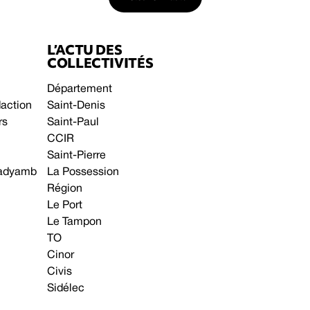
L’ACTU DES
COLLECTIVITÉS
Département
daction
Saint-Denis
rs
Saint-Paul
CCIR
Saint-Pierre
 gadyamb
La Possession
Région
Le Port
Le Tampon
TO
Cinor
Civis
Sidélec