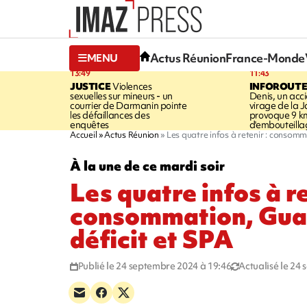
Actus Réunion
France-Monde
MENU
13:49
11:43
JUSTICE
Violences
INFOROUT
sexuelles sur mineurs - un
Denis, un acci
courrier de Darmanin pointe
virage de la 
les défaillances des
provoque 9 k
enquêtes
d'embouteilla
Accueil
Actus Réunion
Les quatre infos à retenir : consomm
À la une de ce mardi soir
Les quatre infos à re
consommation, Gua
déficit et SPA
Publié le 24 septembre 2024 à 19:46
Actualisé le 24