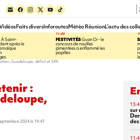
Vidéos
Faits divers
Inforoutes
Météo Réunion
L’actu des coll
11:20
1
E
À Saint-
FESTIVITÉS
Guan Di - le
S
dent après le
concours de nouilles
m
Jamaïque
pimentées a enflammé les
p
m
papilles
r
ges
l
ation, Guadeloupe, déficit et SPA
tenir :
En
deloupe,
13:4
sur 
Dar
des
 septembre 2024 à 19:47
11:4