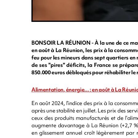
BONSOIR LA RÉUNION - À la une de ce mardi 
en août à La Réunion, les prix à la consomm
feu pour les mineurs dans sept quartiers en
de ses "pires" déficits, la France se prépa
850.000 euros débloqués pour réhabiliter l
Alimentation, énergie... : en août à La Réuni
En août 2024, l’indice des prix à la conso
après une stabilité en juillet. Les prix des se
ceux des produits manufacturés et de l’alimen
augmente davantage à La Réunion (+2,7 %) qu’
en glissement annuel croît légèrement par 