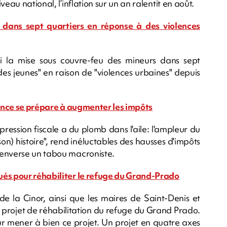
eau national, l’inflation sur un an ralentit en août.
 dans sept quartiers en réponse à des violences
 la mise sous couvre-feu des mineurs dans sept
 des jeunes" en raison de "violences urbaines" depuis
France se prépare à augmenter les impôts
pression fiscale a du plomb dans l'aile: l'ampleur du
son) histoire", rend inéluctables des hausses d'impôts
renverse un tabou macroniste.
ués pour réhabiliter le refuge du Grand-Prado
e la Cinor, ainsi que les maires de Saint-Denis et
e projet de réhabilitation du refuge du Grand Prado.
r mener à bien ce projet. Un projet en quatre axes