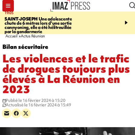
19:05
20:44
SAINT-JOSEPH
Une adolescente
À RETENIR CE SOIR
G
chute de 6 mètres lors d'une sortie
rouée de coups, cycliste,
cannyoning, elle a été hélitreuillée
personne disparue et c
par la gendarmerie
para-natation
Accueil
Actus Réunion
Bilan sécuritaire
Les violences et le trafic
de drogues toujours plus
élevés à La Réunion en
2023
Publié le 16 février 2024 à 15:20
Actualisé le 16 février 2024 à 15:49