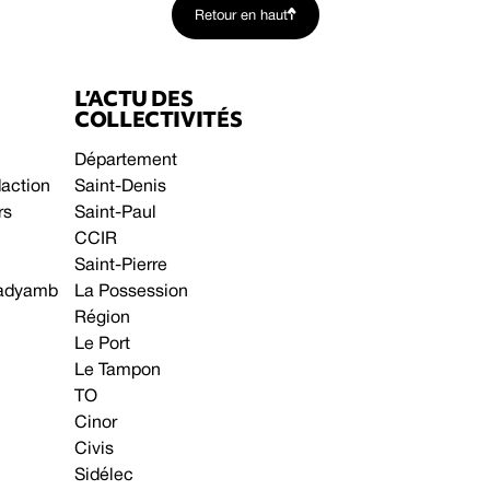
Retour en haut
L’ACTU DES
COLLECTIVITÉS
Département
daction
Saint-Denis
rs
Saint-Paul
CCIR
Saint-Pierre
 gadyamb
La Possession
Région
Le Port
Le Tampon
TO
Cinor
Civis
Sidélec