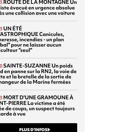
ROUTE DE LA MONTAGNE
Un
3
liste évacué en urgence absolue
s une collision avec une voiture
UN ÉTÉ
3
TASTROPHIQUE
Canicules,
heresse, incendies - un plan
bal" pour ne laisser aucun
culteur "seul"
SAINTE-SUZANNE
Un poids
0
d en panne sur la RN2, la voie de
te et la bretelle de la sortie de
changeur de la Marine fermées
MORT D'UNE GRAMOUNE À
3
NT-PIERRE
La victime a été
ée de coups, un suspect toujours
garde à vue
PLUS D’INFOS