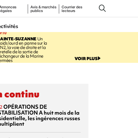
Annonces
Avis & marchés
Courrier des
légales
publics
lecteurs
ectivités
9:10
SAINTE-SUZANNE
Un
oids lourd en panne sur la
N2, la voie de droite et la
retelle de la sortie de
’échangeur de la Marine
VOIR PLUS
ermées
 continu
OPÉRATIONS DE
2
TABILISATION
A huit mois de la
identielle, les ingérences russes
ultiplient