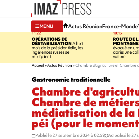
Actus Réunion
France-Monde
MENU
11:22
10:13
OPÉRATIONS DE
ROUTE DE 
DÉSTABILISATION
A huit
MONTAGNE
mois de la présidentielle, les
évacué en ur
ingérences russes se
après une coll
multiplient
voiture
Accueil
Actus Réunion
Chambre d'agriculture et Chambre de
Gastronomie traditionnelle
Chambre d'agricultu
Chambre de métiers 
médiatisation de la
péi (pour le moment
Publié le 27 septembre 2024 à 02:59
Actualisé le 27