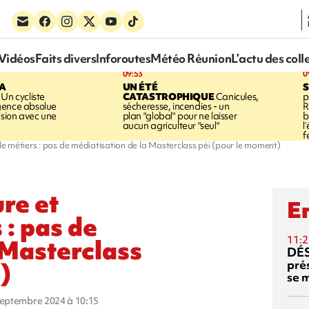
Vidéos
Faits divers
Inforoutes
Météo Réunion
L’actu des coll
09:53
0
LA
UN ÉTÉ
Un cycliste
CATASTROPHIQUE
Canicules,
p
gence absolue
sécheresse, incendies - un
R
ision avec une
plan "global" pour ne laisser
b
aucun agriculteur "seul"
l
f
 métiers : pas de médiatisation de la Masterclass péi (pour le moment)
re et
En
: pas de
11:2
 Masterclass
DÉS
prés
)
se m
 septembre 2024 à 10:15