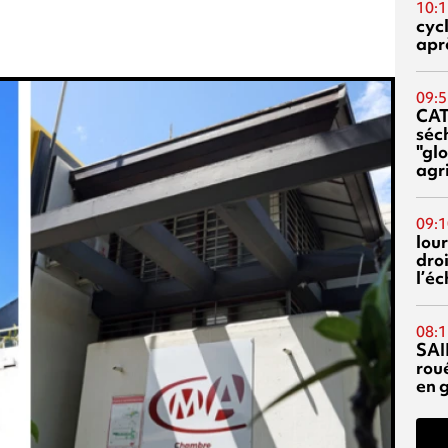
10:1
cyc
aprè
09:5
CA
séc
"glo
agri
09:1
lour
droi
l’é
08:1
SAI
rou
en 