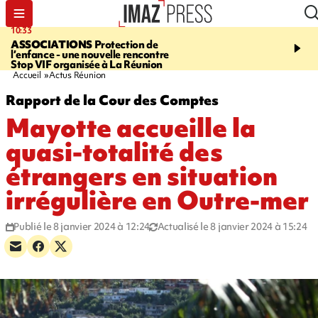
10:33
15:03
ASSOCIATIONS
Protection de
CANADA
Vaste feu de 
l’enfance - une nouvelle rencontre
l'ouest du pays, 20.000 
Stop VIF organisée à La Réunion
l'état d'urgence déclaré
Accueil
Actus Réunion
Rapport de la Cour des Comptes
Mayotte accueille la
quasi-totalité des
étrangers en situation
irrégulière en Outre-mer
Publié le 8 janvier 2024 à 12:24
Actualisé le 8 janvier 2024 à 15:24