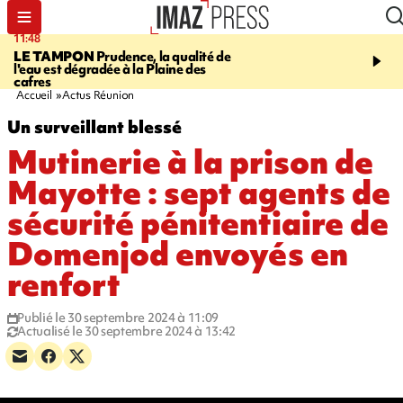
11:48
12:48
LE TAMPON
Prudence, la qualité de
SAINT-PAUL
Nouvelle 
l'eau est dégradée à la Plaine des
Cap Lahoussaye du 10 a
cafres
Accueil
Actus Réunion
Un surveillant blessé
Mutinerie à la prison de
Mayotte : sept agents de
sécurité pénitentiaire de
Domenjod envoyés en
renfort
Publié le 30 septembre 2024 à 11:09
Actualisé le 30 septembre 2024 à 13:42