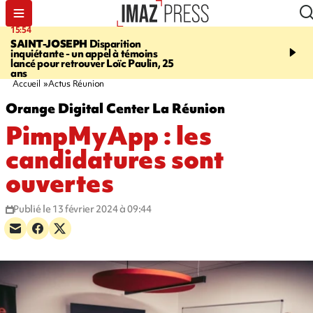
15:54
17:52
SAINT-JOSEPH
Disparition
SAINT-DENIS
Le Barac
inquiétante - un appel à témoins
dimanche pour l'arrivée
lancé pour retrouver Loïc Paulin, 25
cycliste
ans
Accueil
Actus Réunion
Orange Digital Center La Réunion
PimpMyApp : les
candidatures sont
ouvertes
Publié le 13 février 2024 à 09:44