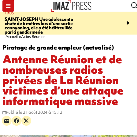
19:05
20:44
SAINT-JOSEPH
Une adolescente
À RETENIR CE SOIR
G
chute de 6 mètres lors d'une sortie
rouée de coups, cycliste,
cannyoning, elle a été hélitreuillée
personne disparue et c
par la gendarmerie
para-natation
Accueil
Actus Réunion
Piratage de grande ampleur (actualisé)
Antenne Réunion et de
nombreuses radios
privées de La Réunion
victimes d’une attaque
informatique massive
Publié le 21 août 2024 à 15:12