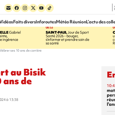
Vidéos
Faits divers
Inforoutes
Météo Réunion
L’actu des coll
08:53
0
ELLE
Gabriel
SAINT-PAUL
Jour de Sport
C
ainte,
Santé 2026 - bouger,
u
e ingérence
s’informer et prendre soin de
c
sa santé
R
célébrer ses 10 ans de carrière
rt au Bisik
En
0 ans de
10:4
mot
per
réu
2024 à 13:38
l'a