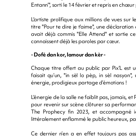
Entann’", sorti le 14 février et repris en chœu
L'artiste prolifique aux millions de vues sur
titre "Pour te dire je t'aime", une déclaratio
avait déjà commis "Elle Attend" et sortie ce
connaissent déjà les paroles par cœur.
- Dofé dan kor, lamour dan kèr -
Chaque titre offert au public par Pix’L est 
faisait qu’un, "in sèl lo pèp, in sèl nasyon
énergie, prodigieux partage d’émotions !
L'énergie de la salle ne faiblit pas, jamais, 
pour revenir sur scène clôturer sa perform
The Prophecy fin 2023, et accompagné ici
littéralement enflammé le public heureux, pas
Ce dernier n’en a en effet toujours pas as