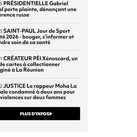
PRÉSIDENTIELLE
Gabriel
5
al porte plainte, dénonçant une
érence russe
SAINT-PAUL
Jour de Sport
3
té 2026 - bouger, s’informer et
ndre soin de sa santé
CRÉATEUR PÉI
Xénoscard, un
1
de cartes à collectionner
giné à La Réunion
JUSTICE
Le rappeur Moha La
2
ale condamné à deux ans pour
 violences sur deux femmes
PLUS D’INFOS