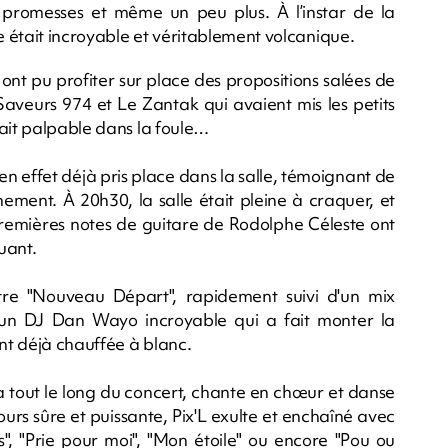
 promesses et même un peu plus. À l’instar de la
ce était incroyable et véritablement volcanique.
s ont pu profiter sur place des propositions salées de
t Saveurs 974 et Le Zantak qui avaient mis les petits
tait palpable dans la foule…
en effet déjà pris place dans la salle, témoignant de
ement. À 20h30, la salle était pleine à craquer, et
premières notes de guitare de Rodolphe Céleste ont
uant.
re "Nouveau Départ", rapidement suivi d'un mix
un DJ Dan Wayo incroyable qui a fait monter la
nt déjà chauffée à blanc.
ra tout le long du concert, chante en chœur et danse
ours sûre et puissante, Pix'L exulte et enchaîné avec
ns", "Prie pour moi", "Mon étoile" ou encore "Pou ou