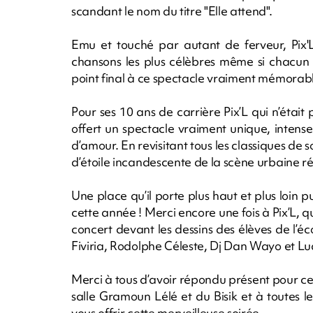
scandant le nom du titre "Elle attend".
Emu et touché par autant de ferveur, Pix'L
chansons les plus célèbres même si chacun 
point final à ce spectacle vraiment mémorab
Pour ses 10 ans de carrière Pix’L qui n’étai
offert un spectacle vraiment unique, intens
d’amour. En revisitant tous les classiques de so
d’étoile incandescente de la scène urbaine r
Une place qu’il porte plus haut et plus loin
cette année ! Merci encore une fois à Pix’L, q
concert devant les dessins des élèves de l’éc
Fiviria, Rodolphe Céleste, Dj Dan Wayo et Lu
Merci à tous d’avoir répondu présent pour c
salle Gramoun Lélé et du Bisik et à toutes l
vous offrir cette merveilleuse soirée.