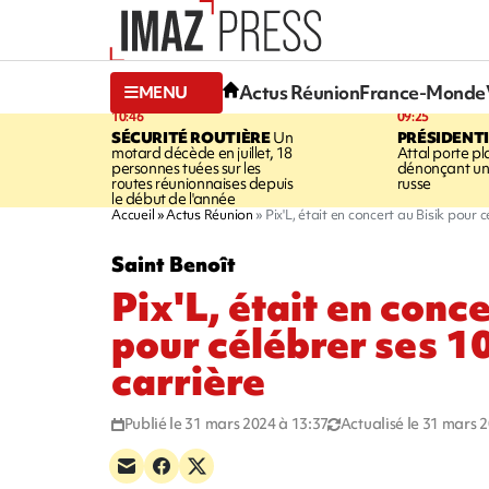
Actus Réunion
France-Monde
MENU
10:46
09:25
SÉCURITÉ ROUTIÈRE
Un
PRÉSIDENTI
motard décède en juillet, 18
Attal porte pl
personnes tuées sur les
dénonçant un
routes réunionnaises depuis
russe
le début de l'année
Accueil
Actus Réunion
Pix'L, était en concert au Bisik pour 
Saint Benoît
Pix'L, était en conce
pour célébrer ses 1
carrière
Publié le 31 mars 2024 à 13:37
Actualisé le 31 mars 