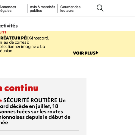
Annonces
Avis & marchés
Courrier des
légales
publics
lecteurs
ectivités
8:11
RÉATEUR PÉI
Xénoscard,
n jeu de cartes à
ollectionner imaginé à La
éunion
VOIR PLUS
 continu
SÉCURITÉ ROUTIÈRE
Un
6
ard décède en juillet, 18
sonnes tuées sur les routes
nionnaises depuis le début de
nnée