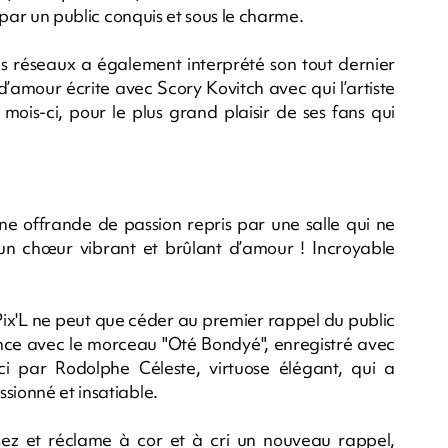
r par un public conquis et sous le charme.
 les réseaux a également interprété son tout dernier
n d’amour écrite avec Scory Kovitch avec qui l’artiste
 mois-ci, pour le plus grand plaisir de ses fans qui
une offrande de passion repris par une salle qui ne
", un chœur vibrant et brûlant d’amour ! Incroyable
et Pix'L ne peut que céder au premier rappel du public
ance avec le morceau "Oté Bondyé", enregistré avec
 par Rodolphe Céleste, virtuose élégant, qui a
sionné et insatiable.
sez et réclame à cor et à cri un nouveau rappel,