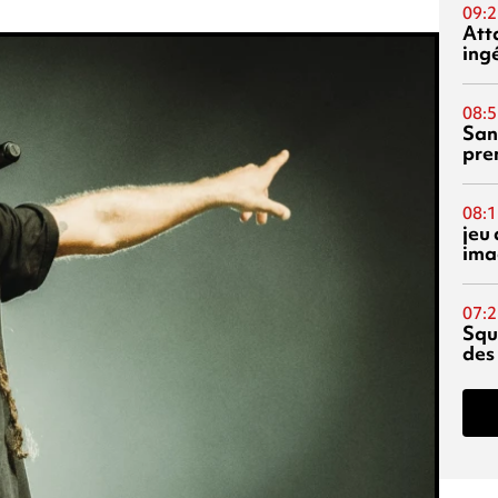
09:2
Att
ing
08:5
San
pre
08:1
jeu 
ima
07:2
Squ
des