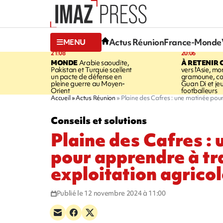
Actus Réunion
France-Monde
MENU
21:08
20:06
MONDE
Arabie saoudite,
À RETENIR 
Pakistan et Turquie scellent
vers l'Asie, mo
un pacte de défense en
gramoune, co
pleine guerre au Moyen-
Guan Di et je
Orient
footballeurs
Accueil
Actus Réunion
Plaine des Cafres : une matinée pou
Conseils et solutions
Plaine des Cafres :
pour apprendre à t
exploitation agrico
Publié le 12 novembre 2024 à 11:00