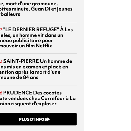
sie, mort d'une gramoune,
ottes minute, Guan Di et jeunes
tballeurs
"LE DERNIER REFUGE"
À Los
7
eles, un homme vit dans un
neau publicitaire pour
mouvoir un film Netflix
SAINT-PIERRE
Un homme de
2
ans mis en examen et placé en
ention après la mort d'une
moune de 84 ans
PRUDENCE
Des cocotes
6
ute vendues chez Carrefour à La
nion risquent d'exploser
PLUS D’INFOS