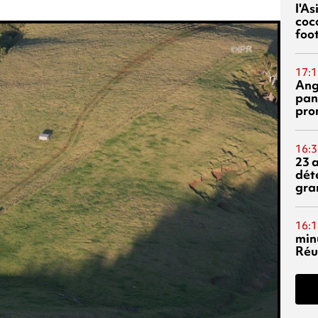
l'A
coc
foo
17:1
Ang
pan
pro
16:3
23 
dét
gra
16:1
min
Réu