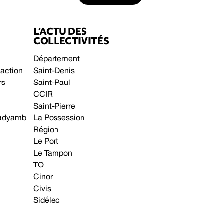
L’ACTU DES
COLLECTIVITÉS
Département
daction
Saint-Denis
rs
Saint-Paul
CCIR
Saint-Pierre
 gadyamb
La Possession
Région
Le Port
Le Tampon
TO
Cinor
Civis
Sidélec