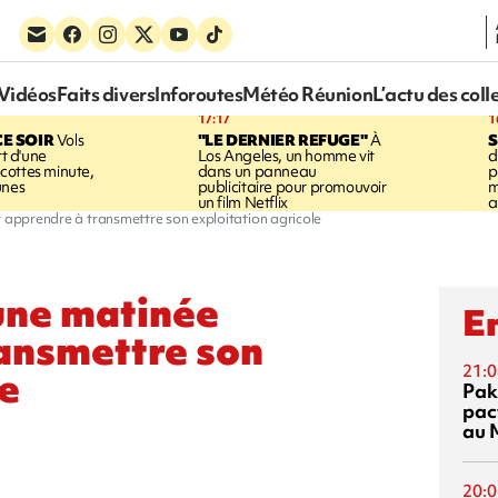
Vidéos
Faits divers
Inforoutes
Météo Réunion
L’actu des coll
17:17
1
CE SOIR
Vols
"LE DERNIER REFUGE"
À
S
rt d'une
Los Angeles, un homme vit
d
cottes minute,
dans un panneau
p
unes
publicitaire pour promouvoir
m
un film Netflix
a
r apprendre à transmettre son exploitation agricole
 une matinée
En
ransmettre son
21:0
le
Pak
pac
au 
20:0