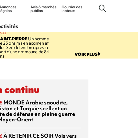
Annonces
Avis & marchés
Courrier des
légales
publics
lecteurs
ectivités
6:32
AINT-PIERRE
Un homme
e 23 ans mis en examen et
lacé en détention après la
ort d'une gramoune de 84
VOIR PLUS
ns
 continu
MONDE
Arabie saoudite,
8
istan et Turquie scellent un
te de défense en pleine guerre
Moyen-Orient
À RETENIR CE SOIR
Vols vers
6