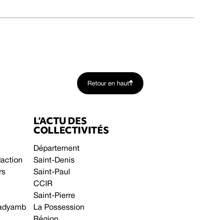
Retour en haut
L’ACTU DES
COLLECTIVITÉS
Département
daction
Saint-Denis
rs
Saint-Paul
CCIR
Saint-Pierre
 gadyamb
La Possession
Région