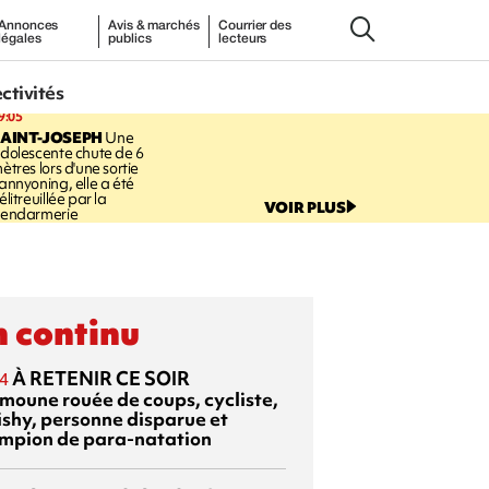
Annonces
Avis & marchés
Courrier des
légales
publics
lecteurs
ectivités
9:05
AINT-JOSEPH
Une
dolescente chute de 6
ètres lors d'une sortie
annyoning, elle a été
élitreuillée par la
VOIR PLUS
endarmerie
 continu
À RETENIR CE SOIR
4
moune rouée de coups, cycliste,
ishy, personne disparue et
mpion de para-natation