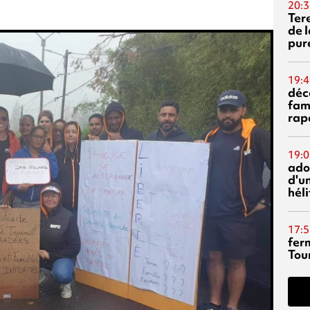
20:3
Ter
de l
pur
19:4
déc
fam
rap
19:0
ado
d'un
hél
17:5
fer
Tour