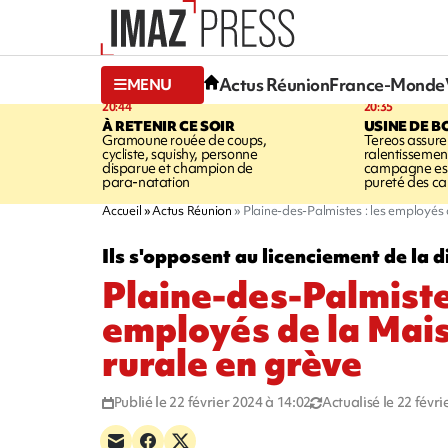
Actus Réunion
France-Monde
MENU
20:44
20:35
À RETENIR CE SOIR
USINE DE B
Gramoune rouée de coups,
Tereos assure
cycliste, squishy, personne
ralentissemen
disparue et champion de
campagne est l
para-natation
pureté des c
Accueil
Actus Réunion
Plaine-des-Palmistes : les employés 
Ils s'opposent au licenciement de la d
Plaine-des-Palmistes
employés de la Mais
rurale en grève
Publié le 22 février 2024 à 14:02
Actualisé le 22 févr