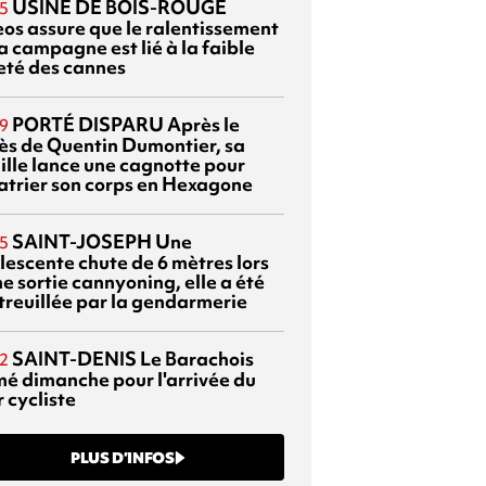
USINE DE BOIS-ROUGE
5
eos assure que le ralentissement
a campagne est lié à la faible
eté des cannes
PORTÉ DISPARU
Après le
9
ès de Quentin Dumontier, sa
ille lance une cagnotte pour
atrier son corps en Hexagone
SAINT-JOSEPH
Une
5
lescente chute de 6 mètres lors
e sortie cannyoning, elle a été
itreuillée par la gendarmerie
SAINT-DENIS
Le Barachois
2
mé dimanche pour l'arrivée du
 cycliste
PLUS D’INFOS