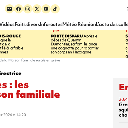
Vidéos
Faits divers
Inforoutes
Météo Réunion
L’actu des coll
19:49
1
OIS-ROUGE
PORTÉ DISPARU
Après le
S
 que le
décès de Quentin
a
t de la
Dumontier, sa famille lance
m
ié à la faible
une cagnotte pour rapatrier
c
annes
son corps en Hexagone
h
g
de la Maison familiale rurale en grève
irectrice
 : les
En
on familiale
20:4
Gra
squ
cha
ier 2024 à 14:20