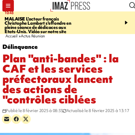
10:48
13:48
MALAISE
L'acteur français
CHALEUR
Record en E
Christophe Lambert s'effondre en
l'Ouest pour le début de 
pleine séance de dédicaces aux
Etats-Unis. Vidéo sur notre site
Accueil
Actus Réunion
Délinquance
Plan "anti-bandes" : la
CAF et les services
préfectoraux lancent
des actions de
"contrôles ciblées
Publié le 8 février 2025 à 08:33
Actualisé le 8 février 2025 à 13:17