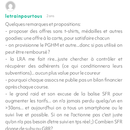
letrainpourtous
2 ans
Quelques remarques et propositions:
- proposer des offres sans t-shirts, médailles et autres
goodies: une offre à la carte, pour satisfaire chacun
- on provisionne le PGHM et autre...donc si pas utilisé on
peut être remboursé ?
- la LRA me fait rire...juste chercher à contrôler et
récupérer des adhérents (ce qui conditionnera leurs
subventions)... aucun plus value pour le coureur
- pourquoi chaque assocs ne publie pas un bilan financier
après chaque course.
- le grand raid et son excuse de la balise SFR pour
augmenter les tarifs... on n'a jamais perdu quelqu'un en
>30ans... et aujourd'hui on a tous un smartphone ou le
suivi live et possible. Si on ne l'actionne pas c'est juste
qu'on n'a pas besoin d'etre suivi en tps réel ;) Combien SFR
donne de subv au GRR?