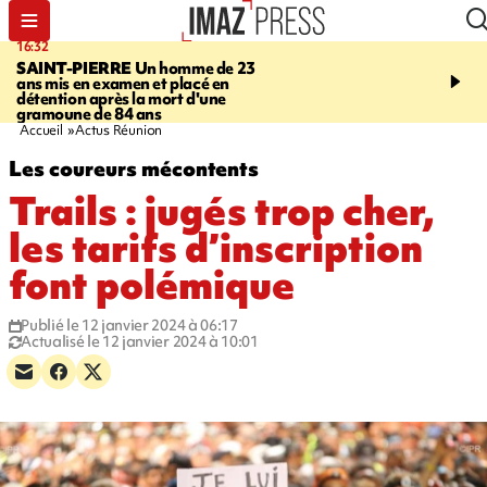
16:32
21:08
SAINT-PIERRE
Un homme de 23
MONDE
Arabie saoudit
ans mis en examen et placé en
et Turquie scellent un p
détention après la mort d'une
défense en pleine guerr
gramoune de 84 ans
Orient
Accueil
Actus Réunion
Les coureurs mécontents
Trails : jugés trop cher,
les tarifs d’inscription
font polémique
Publié le 12 janvier 2024 à 06:17
Actualisé le 12 janvier 2024 à 10:01