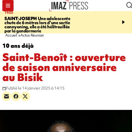
19:05
20:44
SAINT-JOSEPH
Une adolescente
À RETENIR CE SOIR
G
chute de 6 mètres lors d'une sortie
rouée de coups, cycliste,
cannyoning, elle a été hélitreuillée
personne disparue et c
par la gendarmerie
para-natation
Accueil
Actus Réunion
10 ans déjà
Saint-Benoît : ouverture
de saison anniversaire
au Bisik
Publié le 14 janvier 2025 à 14:15