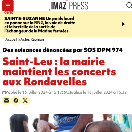
09:10
11:22
SAINTE-SUZANNE
Un poids lourd
OPÉRATIONS DE
en panne sur la RN2, la voie de droite
DÉSTABILISATION
A h
et la bretelle de la sortie de
la présidentielle, les ing
l’échangeur de la Marine fermées
russes se multiplient
Accueil
Actus Réunion
Des nuisances dénoncées par SOS DPM 974
Saint-Leu : la mairie
maintient les concerts
aux Rondavelles
Publié le 16 juillet 2024 à 15:17
Actualisé le 16 juillet 2024 à 15:32