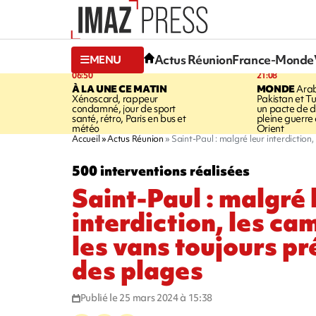
Actus Réunion
France-Monde
MENU
06:50
21:08
À LA UNE CE MATIN
MONDE
Arab
Xénoscard, rappeur
Pakistan et Tu
condamné, jour de sport
un pacte de d
santé, rétro, Paris en bus et
pleine guerr
météo
Orient
Accueil
Actus Réunion
Saint-Paul : malgré leur interdiction
500 interventions réalisées
Saint-Paul : malgré 
interdiction, les ca
les vans toujours pr
des plages
Publié le 25 mars 2024 à 15:38