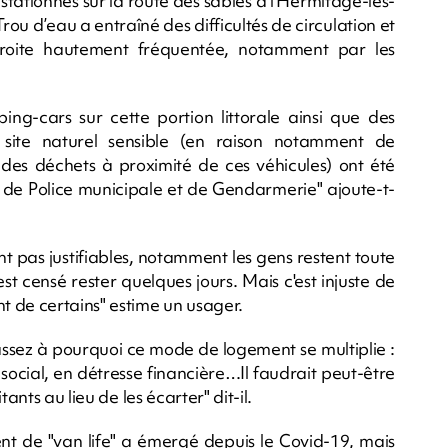
tationnés sur la route des sables à l’Hermitage-les-
rou d’eau a entraîné des difficultés de circulation et
étroite hautement fréquentée, notamment par les
ing-cars sur cette portion littorale ainsi que des
e site naturel sensible (en raison notamment de
 des déchets à proximité de ces véhicules) ont été
es de Police municipale et de Gendarmerie" ajoute-t-
nt pas justifiables, notamment les gens restent toute
est censé rester quelques jours. Mais c'est injuste de
 de certains" estime un usager.
s assez à pourquoi ce mode de logement se multiplie :
ocial, en détresse financière…Il faudrait peut-être
ants au lieu de les écarter" dit-il.
nt de "van life" a émergé depuis le Covid-19, mais