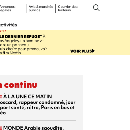
Annonces
Avis & marchés
Courrier des
légales
publics
lecteurs
ectivités
7:17
LE DERNIER REFUGE"
À
os Angeles, un homme vit
ans un panneau
ublicitaire pour promouvoir
VOIR PLUS
n film Netflix
 continu
À LA UNE CE MATIN
0
oscard, rappeur condamné, jour
port santé, rétro, Paris en bus et
éo
MONDE
Arabie saoudite,
8