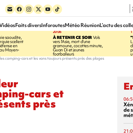
Vidéos
Faits divers
Inforoutes
Météo Réunion
L’actu des coll
20:06
1
ie saoudite,
À RETENIR CE SOIR
Vols
"
rquie scellent
vers l'Asie, mort d'une
L
éfense en
gramoune, cocottes minute,
d
e au Moyen-
Guan Di et jeunes
p
footballeurs
u
, les camping-cars et les vans toujours présents près des plages
leur
En
mping-cars et
06:5
ésents près
Xén
de s
mét
21:0