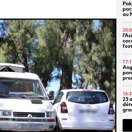
Pak
pac
au 
20:0
l'A
coc
foo
17:1
Ang
pan
pro
16:3
23 
dét
gra