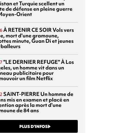
istan et Turquie scellent un
te de défense en pleine guerre
Moyen-Orient
À RETENIR CE SOIR
Vols vers
6
sie, mort d'une gramoune,
ottes minute, Guan Di et jeunes
tballeurs
"LE DERNIER REFUGE"
À Los
7
eles, un homme vit dans un
neau publicitaire pour
mouvoir un film Netflix
SAINT-PIERRE
Un homme de
2
ans mis en examen et placé en
ention après la mort d'une
moune de 84 ans
PLUS D’INFOS