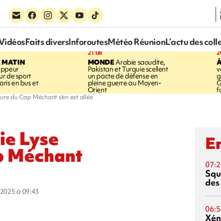
Vidéos
Faits divers
Inforoutes
Météo Réunion
L’actu des coll
21:08
2
E MATIN
MONDE
Arabie saoudite,
À
appeur
Pakistan et Turquie scellent
v
r de sport
un pacte de défense en
g
aris en bus et
pleine guerre au Moyen-
G
Orient
f
igure du Cap Méchant s'en est allée
ie Lyse
En
ap Méchant
07:2
Squ
des
r 2025 à 09:43
06:5
Xén