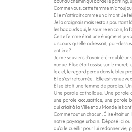
bout du chemin qui borde le parking, 
Comme vous, cette femme m’a toujours
Elle m’attirait comme un aimant. Je feig
Je la craignais mais restais pourtant l
les badauds qui, le sourire en coin, la f
Cette femme était une énigme et je vo
discours qu’elle adressait, par-dessus 
entière ?
Je me souviens d’avoir été troublé un s
nuque. Élise était assise sur le muret,
le ciel, le regard perdu dans le bleu 
Elle s’est retournée. Elle est venue ver
Élise était une femme de paroles. Une
Une parole catholique. Une parole d
une parole accusatrice, une parole 
qui criait à la Ville et au Monde le kont
Comme tout un chacun, Élise était un li
notre paysage urbain. Déposé ici ou l
qu’à le cueillir pour lui redonner vie,