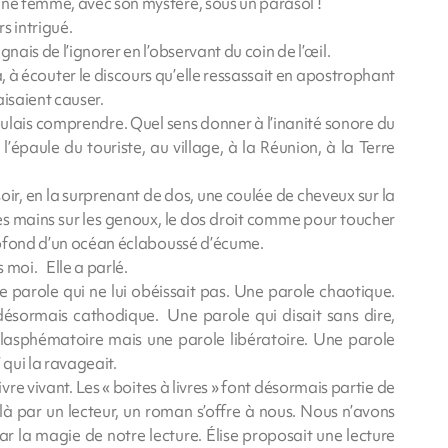
une femme, avec son mystère, sous un parasol !
 intrigué.
nais de l’ignorer en l’observant du coin de l’œil.
à, à écouter le discours qu’elle ressassait en apostrophant
aisaient causer.
ulais comprendre. Quel sens donner à l’inanité sonore du
l’épaule du touriste, au village, à la Réunion, à la Terre
oir, en la surprenant de dos, une coulée de cheveux sur la
 les mains sur les genoux, le dos droit comme pour toucher
profond d’un océan éclaboussé d’écume.
s moi. Elle a parlé.
 parole qui ne lui obéissait pas. Une parole chaotique.
ésormais cathodique. Une parole qui disait sans dire,
blasphématoire mais une parole libératoire. Une parole
’ qui la ravageait.
vre vivant. Les « boites à livres » font désormais partie de
à par un lecteur, un roman s’offre à nous. Nous n’avons
 par la magie de notre lecture. Élise proposait une lecture