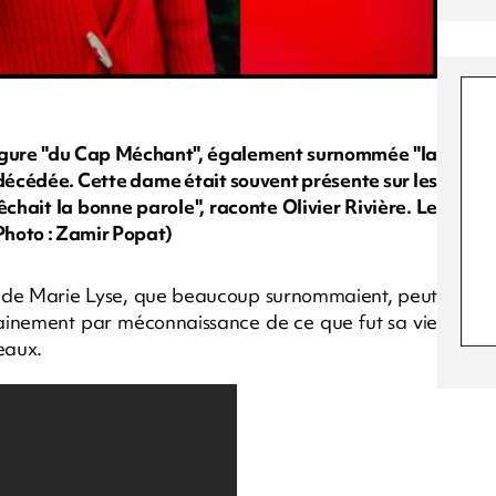
, figure "du Cap Méchant", également surnommée "la
décédée. Cette dame était souvent présente sur les
êchait la bonne parole", raconte Olivier Rivière. Le
Photo : Zamir Popat)
s de Marie Lyse, que beaucoup surnommaient, peut
tainement par méconnaissance de ce que fut sa vie
seaux.