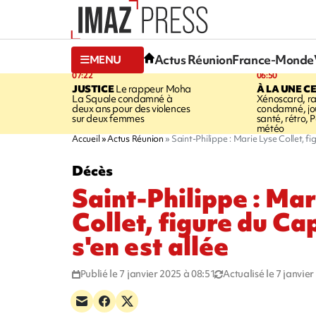
Actus Réunion
France-Monde
MENU
07:22
06:50
JUSTICE
Le rappeur Moha
À LA UNE C
La Squale condamné à
Xénoscard, r
deux ans pour des violences
condamné, jou
sur deux femmes
santé, rétro, P
météo
Accueil
Actus Réunion
Saint-Philippe : Marie Lyse Collet, f
Décès
Saint-Philippe : Mar
Collet, figure du C
s'en est allée
Publié le 7 janvier 2025 à 08:51
Actualisé le 7 janvie