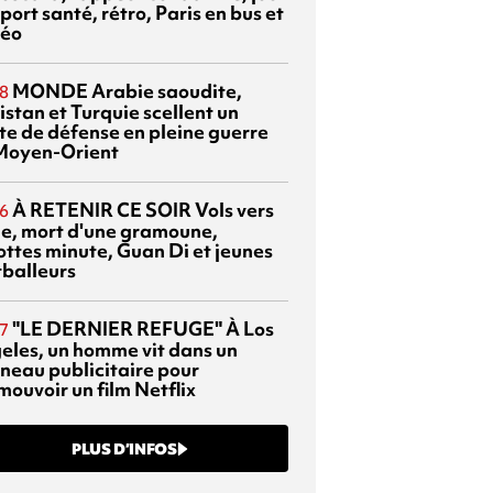
port santé, rétro, Paris en bus et
éo
MONDE
Arabie saoudite,
8
istan et Turquie scellent un
te de défense en pleine guerre
Moyen-Orient
À RETENIR CE SOIR
Vols vers
6
sie, mort d'une gramoune,
ottes minute, Guan Di et jeunes
tballeurs
"LE DERNIER REFUGE"
À Los
7
eles, un homme vit dans un
neau publicitaire pour
mouvoir un film Netflix
PLUS D’INFOS