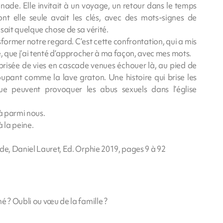
nade. Elle invitait à un voyage, un retour dans le temps
ont elle seule avait les clés, avec des mots-signes de
sait quelque chose de sa vérité.
sformer notre regard. C’est cette confrontation, qui a mis
e, que j’ai tenté d’approcher à ma façon, avec mes mots.
brisée de vies en cascade venues échouer là, au pied de
oupant comme la lave graton. Une histoire qui brise les
ue peuvent provoquer les abus sexuels dans l’église
là parmi nous.
à la peine.
de, Daniel Lauret, Ed. Orphie 2019, pages 9 à 92
é ? Oubli ou vœu de la famille ?