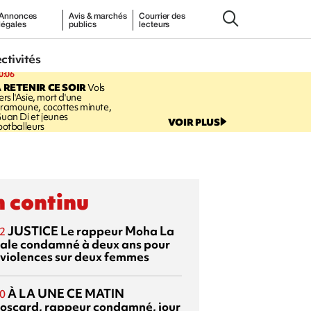
Annonces
Avis & marchés
Courrier des
légales
publics
lecteurs
ectivités
0:06
 RETENIR CE SOIR
Vols
ers l'Asie, mort d'une
ramoune, cocottes minute,
uan Di et jeunes
VOIR PLUS
ootballeurs
 continu
JUSTICE
Le rappeur Moha La
2
ale condamné à deux ans pour
 violences sur deux femmes
À LA UNE CE MATIN
0
oscard, rappeur condamné, jour