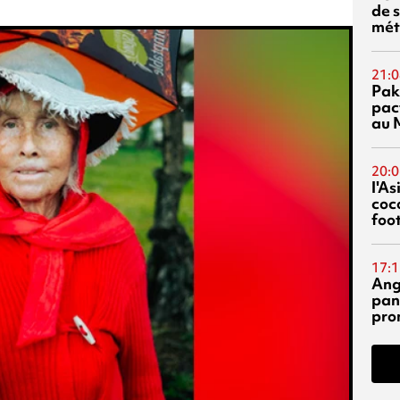
de s
mét
21:0
Pak
pac
au 
20:0
l'A
coc
foo
17:1
Ang
pan
pro