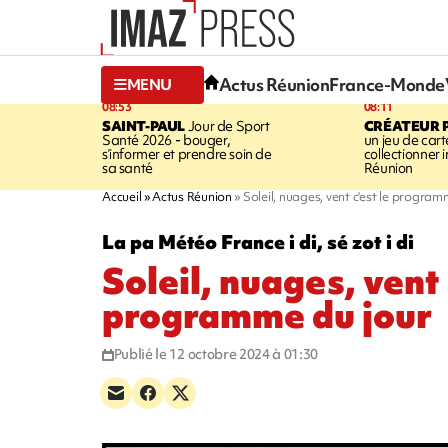
Actus Réunion
France-Monde
MENU
08:53
08:11
SAINT-PAUL
Jour de Sport
CRÉATEUR P
Santé 2026 - bouger,
un jeu de cart
s’informer et prendre soin de
collectionner
sa santé
Réunion
Accueil
Actus Réunion
Soleil, nuages, vent c'est le program
La pa Météo France i di, sé zot i di
Soleil, nuages, vent 
programme du jour
Publié le 12 octobre 2024 à 01:30