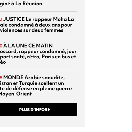
giné à La Réunion
JUSTICE
Le rappeur Moha La
2
ale condamné à deux ans pour
 violences sur deux femmes
À LA UNE CE MATIN
0
oscard, rappeur condamné, jour
port santé, rétro, Paris en bus et
éo
MONDE
Arabie saoudite,
8
istan et Turquie scellent un
te de défense en pleine guerre
Moyen-Orient
PLUS D’INFOS