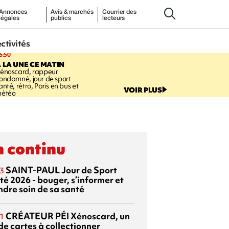
Annonces
Avis & marchés
Courrier des
légales
publics
lecteurs
ectivités
6:50
 LA UNE CE MATIN
énoscard, rappeur
ondamné, jour de sport
anté, rétro, Paris en bus et
VOIR PLUS
étéo
 continu
SAINT-PAUL
Jour de Sport
3
té 2026 - bouger, s’informer et
ndre soin de sa santé
CRÉATEUR PÉI
Xénoscard, un
1
de cartes à collectionner