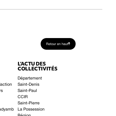
Retour en haut
L’ACTU DES
COLLECTIVITÉS
Département
daction
Saint-Denis
rs
Saint-Paul
CCIR
Saint-Pierre
 gadyamb
La Possession
Région