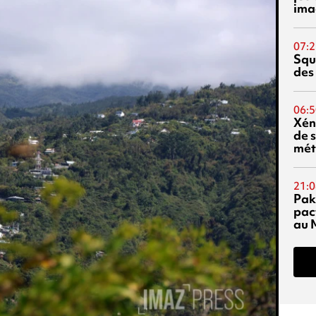
ima
07:2
Squ
des
06:5
Xén
de s
mét
21:0
Pak
pac
au 