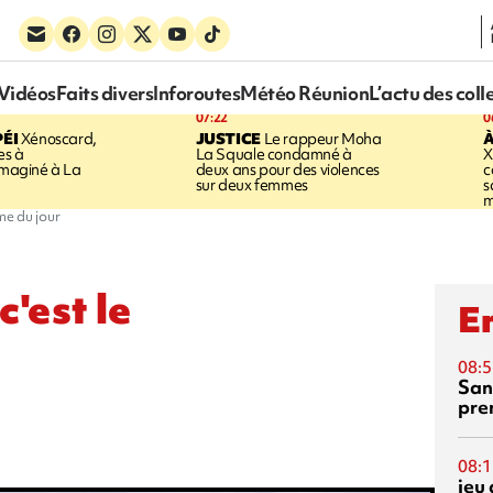
Vidéos
Faits divers
Inforoutes
Météo Réunion
L’actu des coll
07:22
0
ÉI
Xénoscard,
JUSTICE
Le rappeur Moha
À
es à
La Squale condamné à
X
 imaginé à La
deux ans pour des violences
c
sur deux femmes
s
m
me du jour
c'est le
En
08:5
San
pre
08:1
jeu 