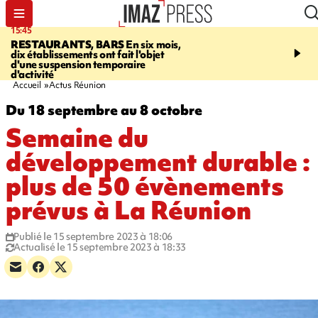
15:45
17:17
RESTAURANTS, BARS
En six mois,
"LE DERNIER REFUG
dix établissements ont fait l'objet
Angeles, un homme vit 
d'une suspension temporaire
panneau publicitaire po
d'activité
promouvoir un film Netf
Accueil
Actus Réunion
Du 18 septembre au 8 octobre
Semaine du
développement durable :
plus de 50 évènements
prévus à La Réunion
Publié le 15 septembre 2023 à 18:06
Actualisé le 15 septembre 2023 à 18:33