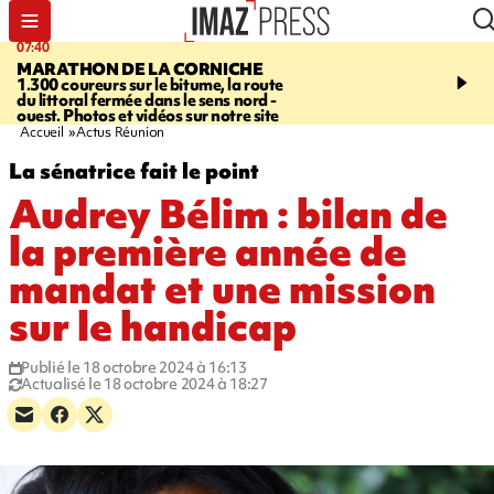
07:40
10:33
MARATHON DE LA CORNICHE
ASSOCIATIONS
Protec
1.300 coureurs sur le bitume, la route
l’enfance - une nouvelle
du littoral fermée dans le sens nord -
Stop VIF organisée à La
ouest. Photos et vidéos sur notre site
Accueil
Actus Réunion
La sénatrice fait le point
Audrey Bélim : bilan de
la première année de
mandat et une mission
sur le handicap
Publié le 18 octobre 2024 à 16:13
Actualisé le 18 octobre 2024 à 18:27