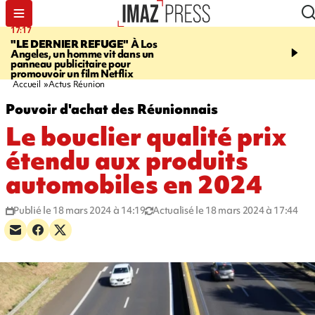
17:17
16:32
"LE DERNIER REFUGE"
À Los
SAINT-PIERRE
Un hom
Angeles, un homme vit dans un
ans mis en examen et pl
panneau publicitaire pour
détention après la mort
promouvoir un film Netflix
gramoune de 84 ans
Accueil
Actus Réunion
Pouvoir d'achat des Réunionnais
Le bouclier qualité prix
étendu aux produits
automobiles en 2024
Publié le 18 mars 2024 à 14:19
Actualisé le 18 mars 2024 à 17:44