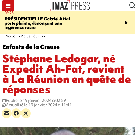
09:25
11:43
PRÉSIDENTIELLE
Gabriel Attal
INFOROUTE
À Saint-D
porte plainte, dénonçant une
accident après le virage 
ingérence russe
Jamaïque provoque 9 
d'embouteillages
Accueil
Actus Réunion
Enfants de la Creuse
Stéphane Ledogar, né
Expedit Ah-Fat, revient
à La Réunion en quête de
réponses
Publié le 19 janvier 2024 à 02:59
Actualisé le 19 janvier 2024 à 11:41