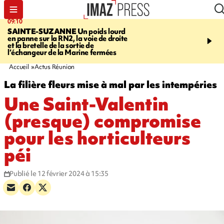
09:10
11:22
SAINTE-SUZANNE
Un poids lourd
OPÉRATIONS DE
en panne sur la RN2, la voie de droite
DÉSTABILISATION
A h
et la bretelle de la sortie de
la présidentielle, les ing
l’échangeur de la Marine fermées
russes se multiplient
Accueil
Actus Réunion
La filière fleurs mise à mal par les intempéries
Une Saint-Valentin
(presque) compromise
pour les horticulteurs
péi
Publié le 12 février 2024 à 15:35