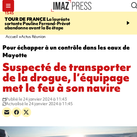
15:45
20:17
TOUR DE FRANCE
La lauréate
À RETENIR CE SOIR
Sé
sortante Pauline Ferrand-Prévot
routière, concours de nou
abandonne avant la 8e étape
du littoral fermée, courr
Darmanin et évacuation
Accueil
Actus Réunion
Pour échapper à un contrôle dans les eaux de
Mayotte
Suspecté de transporter
de la drogue, l’équipage
met le feu à son navire
Publié le 24 janvier 2024 à 11:43
Actualisé le 24 janvier 2024 à 11:45