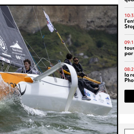
10:3
l’e
Sto
09:1
tou
par
08:2
la 
Phot