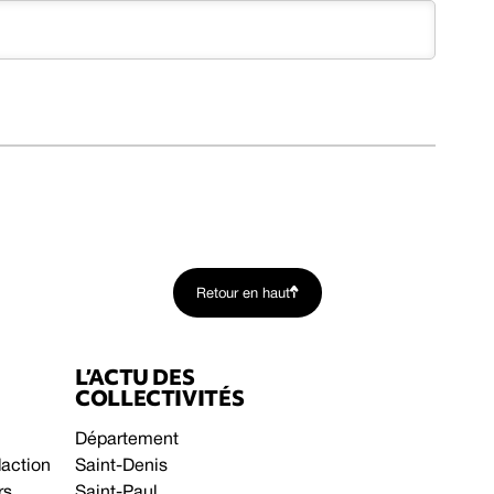
Retour en haut
L’ACTU DES
COLLECTIVITÉS
Département
daction
Saint-Denis
rs
Saint-Paul