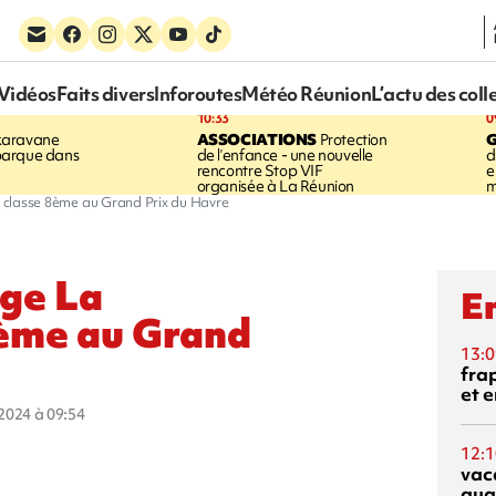
Vidéos
Faits divers
Inforoutes
Météo Réunion
L’actu des coll
10:33
0
karavane
ASSOCIATIONS
Protection
barque dans
de l’enfance - une nouvelle
d
rencontre Stop VIF
e
organisée à La Réunion
m
se classe 8ème au Grand Prix du Havre
age La
En
8ème au Grand
13:0
fra
et e
t 2024 à 09:54
12:1
vac
qua