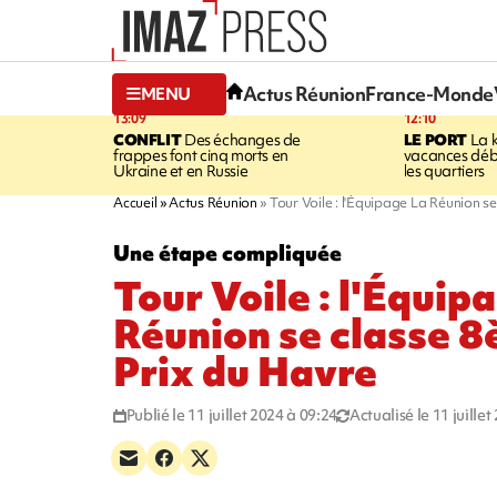
Actus Réunion
France-Monde
MENU
13:09
12:10
CONFLIT
Des échanges de
LE PORT
La 
frappes font cinq morts en
vacances dé
Ukraine et en Russie
les quartiers
Accueil
Actus Réunion
Tour Voile : l'Équipage La Réunion 
Une étape compliquée
Tour Voile : l'Équip
Réunion se classe 
Prix du Havre
Publié le 11 juillet 2024 à 09:24
Actualisé le 11 juille