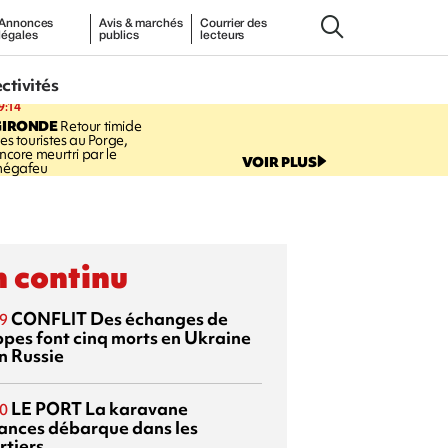
Annonces
Avis & marchés
Courrier des
légales
publics
lecteurs
ectivités
9:14
GIRONDE
Retour timide
es touristes au Porge,
ncore meurtri par le
VOIR PLUS
égafeu
 continu
CONFLIT
Des échanges de
9
ppes font cinq morts en Ukraine
n Russie
LE PORT
La karavane
0
ances débarque dans les
rtiers