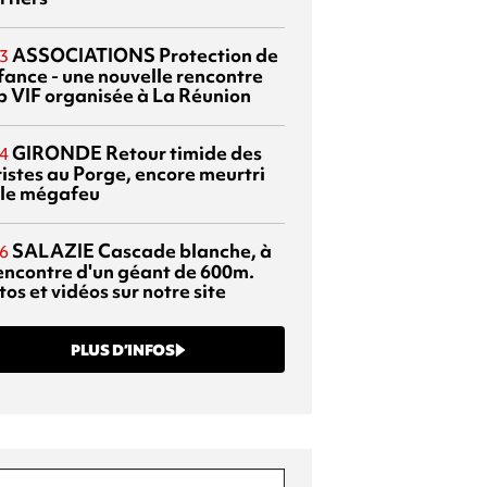
ASSOCIATIONS
Protection de
3
nfance - une nouvelle rencontre
p VIF organisée à La Réunion
GIRONDE
Retour timide des
4
ristes au Porge, encore meurtri
 le mégafeu
SALAZIE
Cascade blanche, à
6
rencontre d'un géant de 600m.
os et vidéos sur notre site
PLUS D’INFOS