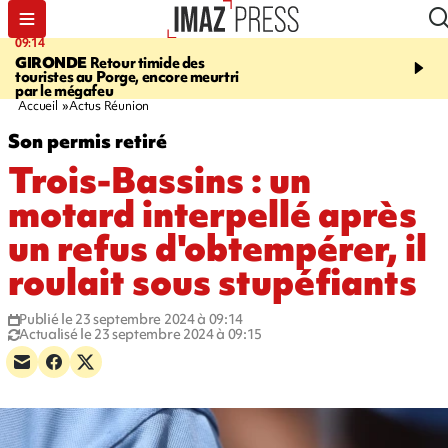
09:14
13:09
GIRONDE
Retour timide des
CONFLIT
Des échanges
touristes au Porge, encore meurtri
font cinq morts en Ukrai
par le mégafeu
Russie
Accueil
Actus Réunion
Son permis retiré
Trois-Bassins : un
motard interpellé après
un refus d'obtempérer, il
roulait sous stupéfiants
Publié le 23 septembre 2024 à 09:14
Actualisé le 23 septembre 2024 à 09:15