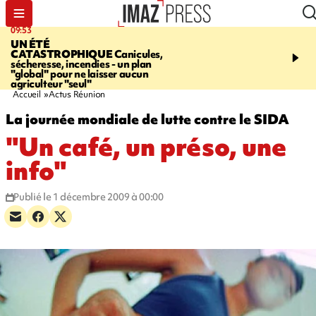
09:53
12:03
UN ÉTÉ
LE PORT
Top départ de
CATASTROPHIQUE
Canicules,
commerciales - 160 co
sécheresse, incendies - un plan
pour 10 jours de bonnes 
"global" pour ne laisser aucun
agriculteur "seul"
Accueil
Actus Réunion
La journée mondiale de lutte contre le SIDA
"Un café, un préso, une
info"
Publié le 1 décembre 2009 à 00:00