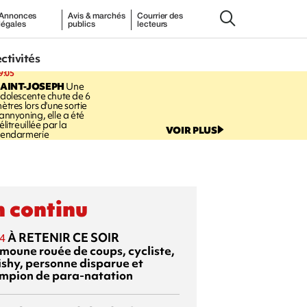
Annonces
Avis & marchés
Courrier des
légales
publics
lecteurs
ectivités
9:05
AINT-JOSEPH
Une
dolescente chute de 6
ètres lors d'une sortie
annyoning, elle a été
élitreuillée par la
VOIR PLUS
endarmerie
 continu
À RETENIR CE SOIR
4
moune rouée de coups, cycliste,
ishy, personne disparue et
mpion de para-natation