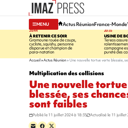
Actus Réunion
France-Monde
MENU
20:44
20:35
À RETENIR CE SOIR
USINE DE B
Gramoune rouée de coups,
Tereos assure
cycliste, squishy, personne
ralentissemen
disparue et champion de
campagne est l
para-natation
pureté des c
Accueil
Actus Réunion
Une nouvelle tortue verte blessée, se
Multiplication des collisions
Une nouvelle tortue
blessée, ses chance
sont faibles
Publié le 11 juillet 2024 à 18:35
Actualisé le 11 juille