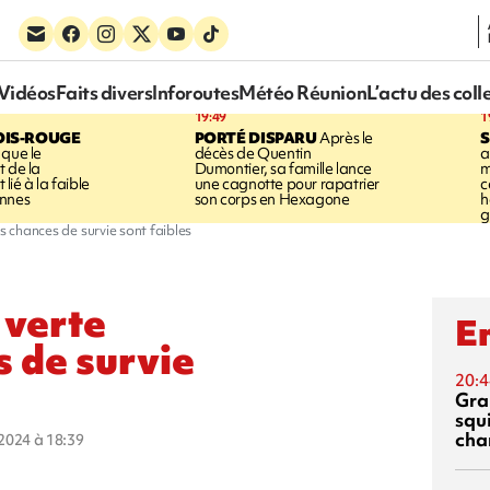
Vidéos
Faits divers
Inforoutes
Météo Réunion
L’actu des coll
19:49
1
OIS-ROUGE
PORTÉ DISPARU
Après le
S
 que le
décès de Quentin
a
t de la
Dumontier, sa famille lance
m
ié à la faible
une cagnotte pour rapatrier
c
annes
son corps en Hexagone
h
g
s chances de survie sont faibles
 verte
En
s de survie
20:4
Gra
squ
cha
t 2024 à 18:39