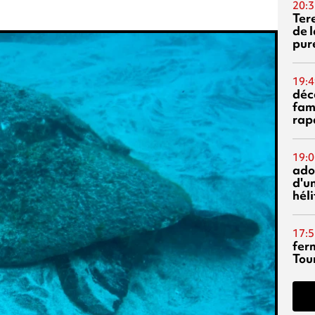
20:3
Ter
de l
pur
19:4
déc
fam
rap
19:0
ado
d'un
hél
17:5
fer
Tour