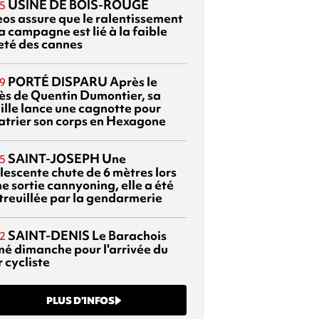
USINE DE BOIS-ROUGE
5
eos assure que le ralentissement
a campagne est lié à la faible
eté des cannes
PORTÉ DISPARU
Après le
9
ès de Quentin Dumontier, sa
ille lance une cagnotte pour
atrier son corps en Hexagone
SAINT-JOSEPH
Une
5
lescente chute de 6 mètres lors
e sortie cannyoning, elle a été
itreuillée par la gendarmerie
SAINT-DENIS
Le Barachois
2
mé dimanche pour l'arrivée du
 cycliste
PLUS D’INFOS