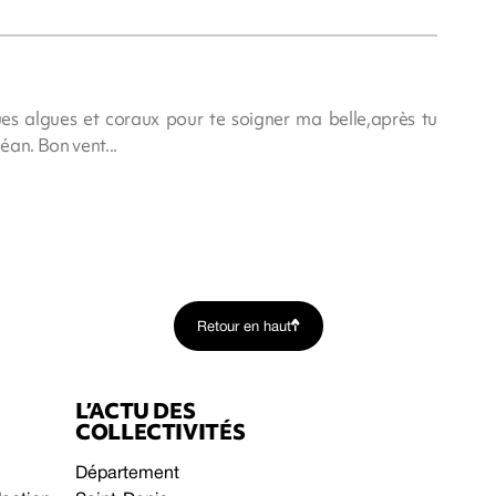
ues algues et coraux pour te soigner ma belle,après tu
éan. Bon vent...
Retour en haut
L’ACTU DES
COLLECTIVITÉS
Département