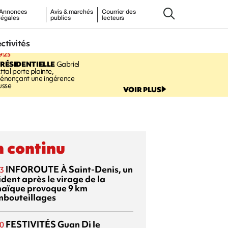
Annonces
Avis & marchés
Courrier des
légales
publics
lecteurs
ectivités
9:25
RÉSIDENTIELLE
Gabriel
ttal porte plainte,
énonçant une ingérence
usse
VOIR PLUS
 continu
INFOROUTE
À Saint-Denis, un
3
dent après le virage de la
aïque provoque 9 km
mbouteillages
FESTIVITÉS
Guan Di
le
0