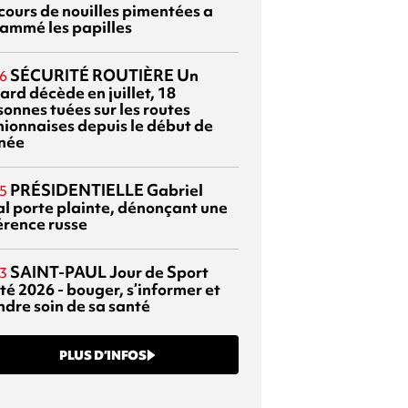
cours de nouilles pimentées a
lammé les papilles
SÉCURITÉ ROUTIÈRE
Un
6
ard décède en juillet, 18
sonnes tuées sur les routes
nionnaises depuis le début de
nnée
PRÉSIDENTIELLE
Gabriel
5
al porte plainte, dénonçant une
érence russe
SAINT-PAUL
Jour de Sport
3
té 2026 - bouger, s’informer et
ndre soin de sa santé
PLUS D’INFOS