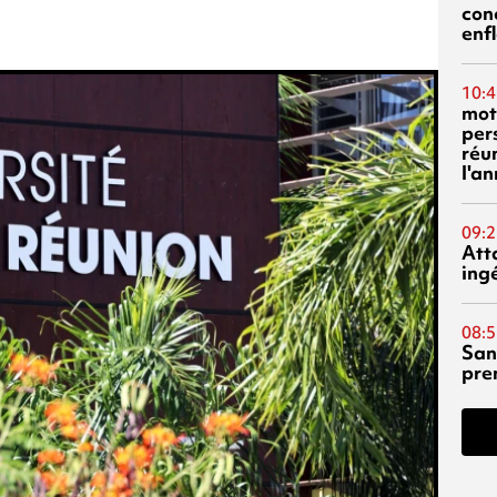
con
enf
10:4
mot
per
réu
l'a
09:2
Att
ing
08:5
San
pre