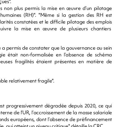
ues".
pas non plus permis la mise en œuvre d’un pilotage
 humaines (RH)". "Même si la gestion des RH est
rités constatées et le difficile pilotage des emplois
suivre la mise en œuvre de plusieurs chantiers
e a permis de constater que la gouvernance au sein
égie était non-formalisée en l’absence de schéma
ses fragilités étaient présentes en matière de
able relativement fragile".
"s’est progressivement dégradée depuis 2020, ce qui
nterne de l’UR, l’accroissement de la masse salariale
 fonds européens, dont l’absence de préfinancement
, qui atteint un niveau critique" détaille la CRC.