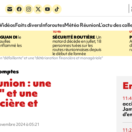
Vidéos
Faits divers
Inforoutes
Météo Réunion
L’actu des coll
10:46
0
GUAN DI
le
SÉCURITÉ ROUTIÈRE
Un
P
uilles
motard décède en juillet, 18
A
enflammé les
personnes tuées sur les
d
routes réunionnaises depuis
r
le début de l'année
n "défaillante" et une "détérioration financière et managériale"
comptes
union : une
En
" et une
11:4
cière et
acci
Jam
d'e
novembre 2024 à 05:21
11:2