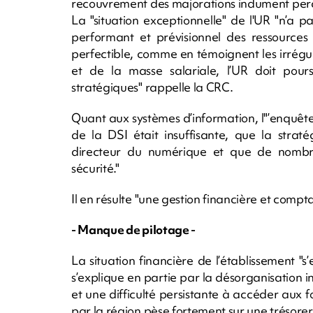
recouvrement des majorations indument perç
La "situation exceptionnelle" de l'UR "n’a 
performant et prévisionnel des ressources
perfectible, comme en témoignent les irrégula
et de la masse salariale, l’UR doit pour
stratégiques" rappelle la CRC.
Quant aux systèmes d’information, l"’enquêt
de la DSI était insuffisante, que la strat
directeur du numérique et que de nombreu
sécurité."
Il en résulte "une gestion financière et compt
- Manque de pilotage -
La situation financière de l’établissement 
s’explique en partie par la désorganisation i
et une difficulté persistante à accéder aux
par la région pèse fortement sur une trésorerie