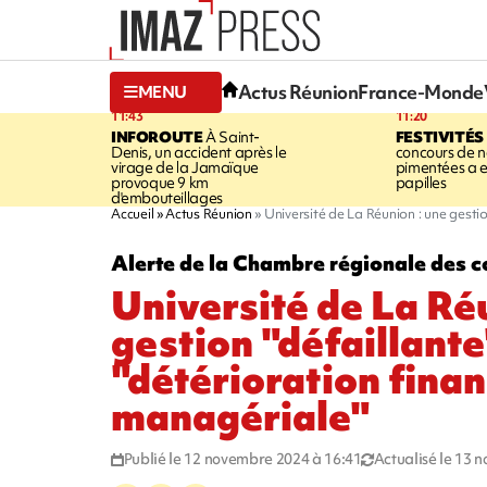
Actus Réunion
France-Monde
MENU
11:43
11:20
INFOROUTE
À Saint-
FESTIVITÉS
Denis, un accident après le
concours de no
virage de la Jamaïque
pimentées a 
provoque 9 km
papilles
d'embouteillages
Accueil
Actus Réunion
Université de La Réunion : une gestio
Alerte de la Chambre régionale des 
Université de La Ré
gestion "défaillante
"détérioration finan
managériale"
Publié le 12 novembre 2024 à 16:41
Actualisé le 13 