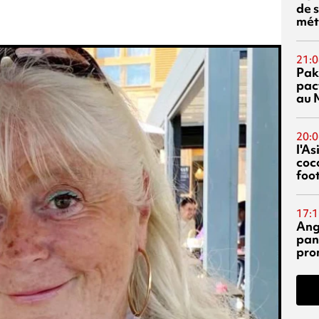
de s
mét
21:0
Pak
pac
au 
20:0
l'A
coc
foo
17:1
Ang
pan
pro