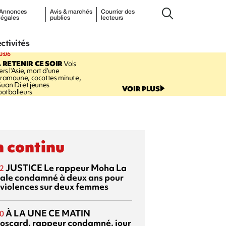
Annonces
Avis & marchés
Courrier des
légales
publics
lecteurs
ectivités
0:06
 RETENIR CE SOIR
Vols
ers l'Asie, mort d'une
ramoune, cocottes minute,
uan Di et jeunes
VOIR PLUS
ootballeurs
 continu
JUSTICE
Le rappeur Moha La
2
ale condamné à deux ans pour
 violences sur deux femmes
À LA UNE CE MATIN
0
oscard, rappeur condamné, jour