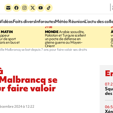
Vidéos
Faits divers
Inforoutes
Météo Réunion
L’actu des coll
21:08
2
E MATIN
MONDE
Arabie saoudite,
À
appeur
Pakistan et Turquie scellent
v
r de sport
un pacte de défense en
g
aris en bus et
pleine guerre au Moyen-
G
Orient
f
oëlle Malbrancq se bat depuis 7 ans pour faire valoir ses droits
à
En
e Malbrancq se
07:2
r faire valoir
Squ
des
décembre 2024 à 12:22
06:5
Xén