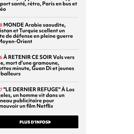
port santé, rétro, Paris en bus et
éo
MONDE
Arabie saoudite,
8
istan et Turquie scellent un
te de défense en pleine guerre
Moyen-Orient
À RETENIR CE SOIR
Vols vers
6
sie, mort d'une gramoune,
ottes minute, Guan Di et jeunes
tballeurs
"LE DERNIER REFUGE"
À Los
7
eles, un homme vit dans un
neau publicitaire pour
mouvoir un film Netflix
PLUS D’INFOS