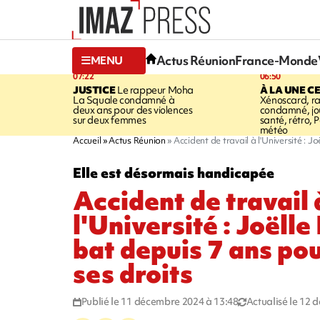
Actus Réunion
France-Monde
MENU
07:22
06:50
JUSTICE
Le rappeur Moha
À LA UNE C
La Squale condamné à
Xénoscard, r
deux ans pour des violences
condamné, jou
sur deux femmes
santé, rétro, P
météo
Accueil
Actus Réunion
Accident de travail à l'Université : J
Elle est désormais handicapée
Accident de travail 
l'Université : Joëll
bat depuis 7 ans pou
ses droits
Publié le 11 décembre 2024 à 13:48
Actualisé le 12 