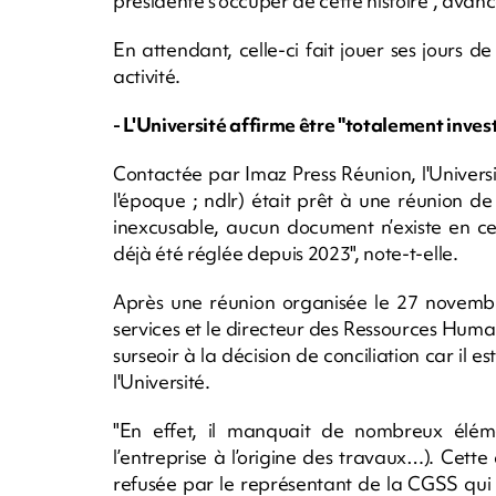
présidente s'occuper de cette histoire", ava
En attendant, celle-ci fait jouer ses jours 
activité.
- L'Université affirme être "totalement invest
Contactée par Imaz Press Réunion, l'Universit
l'époque ; ndlr) était prêt à une réunion de 
inexcusable, aucun document n’existe en ce s
déjà été réglée depuis 2023", note-t-elle.
Après une réunion organisée le 27 novembr
services et le directeur des Ressources Hum
surseoir à la décision de conciliation car il e
l'Université.
"En effet, il manquait de nombreux élémen
l’entreprise à l’origine des travaux…). Ce
refusée par le représentant de la CGSS qui a