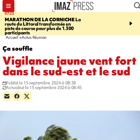
07:23
08:37
MARATHON DE LA CORNICHE
La
SAINT-DENIS
Lancemen
route du Littoral transformée en
braderie de l'océan pour
piste de course pour plus de 1.300
pouvoir d'achat des fami
participants
soutenir les commerçan
Accueil
Actus Réunion
Ça souffle
Vigilance jaune vent fort
dans le sud-est et le sud
Publié le 15 septembre 2024 à 08:38
Actualisé le 15 septembre 2024 à 08:45