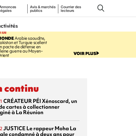
Annonces
Avis & marchés
Courrier des
légales
publics
lecteurs
ectivités
1:08
MONDE
Arabie saoudite,
akistan et Turquie scellent
n pacte de défense en
leine guerre au Moyen-
VOIR PLUS
rient
 continu
CRÉATEUR PÉI
Xénoscard, un
1
de cartes à collectionner
giné à La Réunion
JUSTICE
Le rappeur Moha La
2
ale condamné à deux ans pour