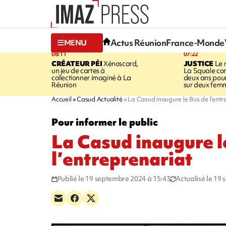
Actus Réunion
France-Monde
MENU
08:11
07:22
CRÉATEUR PÉI
Xénoscard,
JUSTICE
Le 
un jeu de cartes à
La Squale c
collectionner imaginé à La
deux ans pour
Réunion
sur deux fem
Accueil
Casud Actualité
La Casud inaugure le Bus de l’entr
Pour informer le public
La Casud inaugure l
l’entreprenariat
Publié le 19 septembre 2024 à 15:43
Actualisé le 19