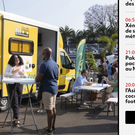
des
06:5
Xén
de s
mét
21:0
Pak
pac
au 
20:0
l'A
coc
foo