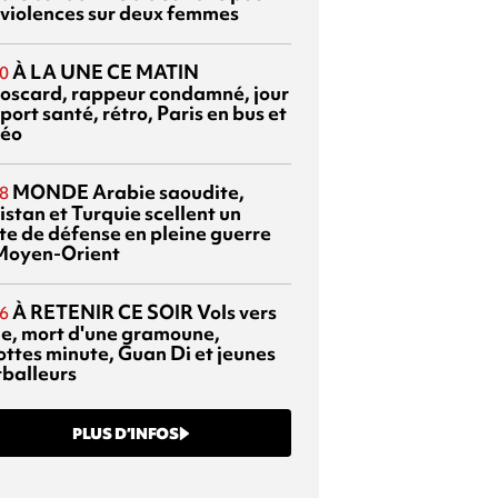
 violences sur deux femmes
À LA UNE CE MATIN
0
oscard, rappeur condamné, jour
port santé, rétro, Paris en bus et
éo
MONDE
Arabie saoudite,
8
istan et Turquie scellent un
te de défense en pleine guerre
Moyen-Orient
À RETENIR CE SOIR
Vols vers
6
sie, mort d'une gramoune,
ottes minute, Guan Di et jeunes
tballeurs
PLUS D’INFOS