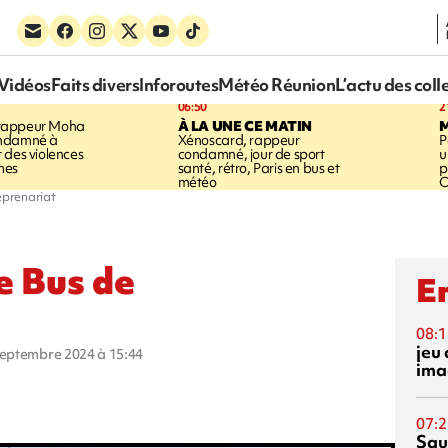
Vidéos
Faits divers
Inforoutes
Météo Réunion
L’actu des coll
06:50
2
rappeur Moha
À LA UNE CE MATIN
ondamné à
Xénoscard, rappeur
P
 des violences
condamné, jour de sport
u
mes
santé, rétro, Paris en bus et
p
météo
O
eprenariat
e Bus de
En
08:1
jeu 
 septembre 2024 à 15:44
ima
07:2
Squ