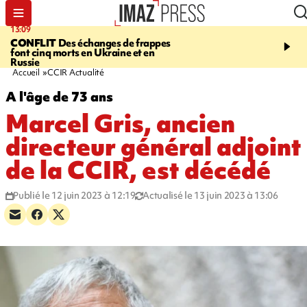
13:09
17:14
CONFLIT
Des échanges de frappes
ESCALADE
Quatre méd
font cinq morts en Ukraine et en
européennes pour les je
Russie
grimpeurs réunionnais 
Accueil
CCIR Actualité
A l'âge de 73 ans
Marcel Gris, ancien
directeur général adjoint
de la CCIR, est décédé
Publié le 12 juin 2023 à 12:19
Actualisé le 13 juin 2023 à 13:06