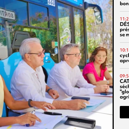
bon
11:2
DÉS
prés
se m
10:1
cyc
aprè
09:5
CA
séc
"glo
agri