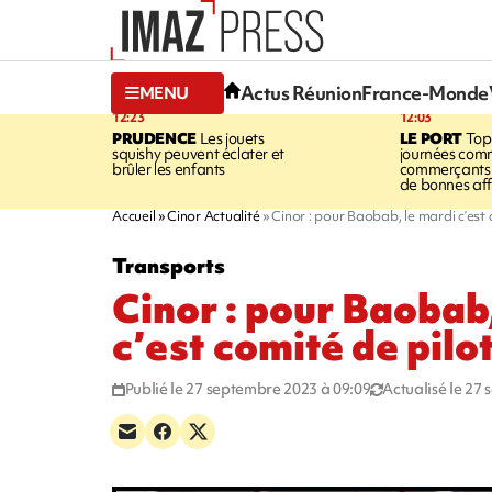
Actus Réunion
France-Monde
MENU
12:23
12:03
PRUDENCE
Les jouets
LE PORT
Top
squishy peuvent éclater et
journées comm
brûler les enfants
commerçants 
de bonnes aff
Accueil
Cinor Actualité
Cinor : pour Baobab, le mardi c’est
Transports
Cinor : pour Baobab
c’est comité de pilo
Publié le 27 septembre 2023 à 09:09
Actualisé le 27