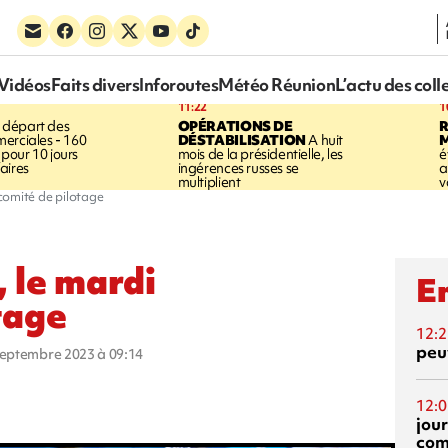
Vidéos
Faits divers
Inforoutes
Météo Réunion
L’actu des coll
11:22
1
 départ des
OPÉRATIONS DE
R
erciales - 160
DÉSTABILISATION
A huit
pour 10 jours
mois de la présidentielle, les
é
aires
ingérences russes se
a
multiplient
v
 comité de pilotage
, le mardi
En
tage
12:2
peuv
 septembre 2023 à 09:14
12:0
jou
com