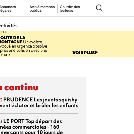
Annonces
Avis & marchés
Courrier des
légales
publics
lecteurs
ectivités
0:13
OUTE DE LA
MONTAGNE
Un cycliste
vacué en urgence absolue
près une collision avec une
VOIR PLUS
oiture
 continu
PRUDENCE
Les jouets squishy
3
ent éclater et brûler les enfants
LE PORT
Top départ des
3
rnées commerciales - 160
merçants pour 10 jours de