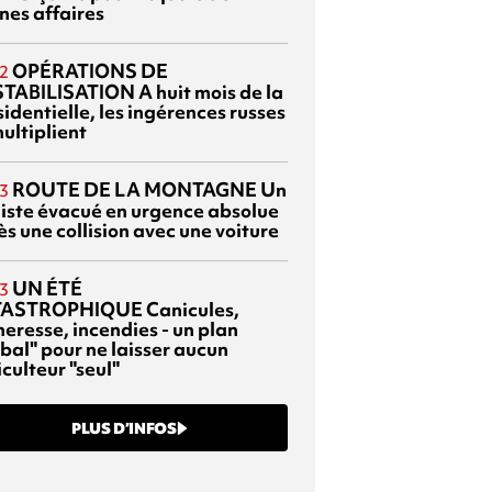
nes affaires
OPÉRATIONS DE
2
TABILISATION
A huit mois de la
identielle, les ingérences russes
ultiplient
ROUTE DE LA MONTAGNE
Un
3
liste évacué en urgence absolue
s une collision avec une voiture
UN ÉTÉ
3
TASTROPHIQUE
Canicules,
heresse, incendies - un plan
bal" pour ne laisser aucun
culteur "seul"
PLUS D’INFOS