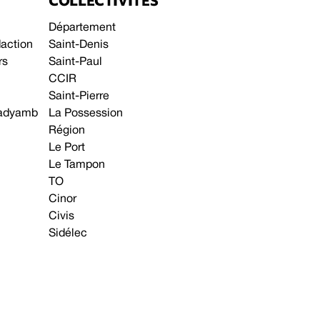
COLLECTIVITÉS
Département
daction
Saint-Denis
rs
Saint-Paul
CCIR
Saint-Pierre
 gadyamb
La Possession
Région
Le Port
Le Tampon
TO
Cinor
Civis
Sidélec
Annonces légales
Avis & Marchés publics