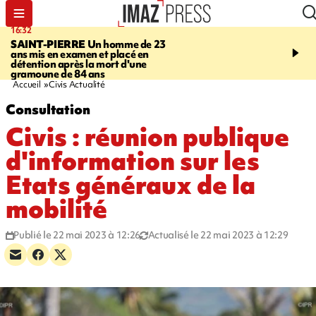
16:32
21:08
SAINT-PIERRE
Un homme de 23
MONDE
Arabie saoudit
ans mis en examen et placé en
et Turquie scellent un p
détention après la mort d'une
défense en pleine guerr
gramoune de 84 ans
Orient
Accueil
Civis Actualité
Consultation
Civis : réunion publique
d'information sur les
Etats généraux de la
mobilité
Publié le 22 mai 2023 à 12:26
Actualisé le 22 mai 2023 à 12:29