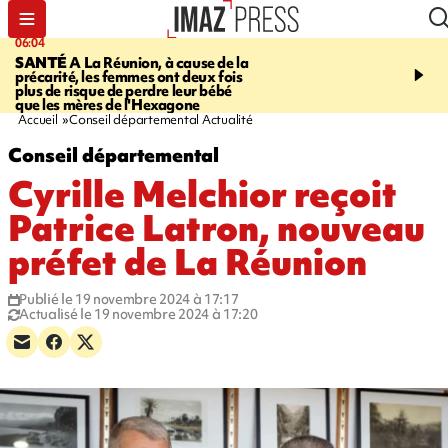
06:04
07:23
SANTÉ
A La Réunion, à cause de la
MARATHON DE LA C
précarité, les femmes ont deux fois
route du Littoral transf
plus de risque de perdre leur bébé
piste de course pour plu
que les mères de l'Hexagone
participants
Accueil
Conseil départemental Actualité
Conseil départemental
Cyrille Melchior reçoit
Patrice Latron, nouveau
préfet de La Réunion
Publié le 19 novembre 2024 à 17:17
Actualisé le 19 novembre 2024 à 17:20