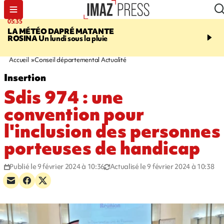
05:35
07:47
LA MÉTÉO DAPRÉ MATANTE
MAYOTTE
Une femme e
ROSINA
Un lundi sous la pluie
ses deux enfants meure
l'incendie de leur maiso
Accueil
Conseil départemental Actualité
Insertion
Sdis 974 : une
convention pour
l'inclusion des personnes
porteuses de handicap
Publié le 9 février 2024 à 10:36
Actualisé le 9 février 2024 à 10:38