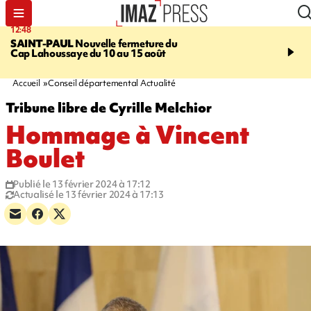
12:48
14:23
SAINT-PAUL
Nouvelle fermeture du
AFRIQUE DU SUD
Aprè
Cap Lahoussaye du 10 au 15 août
massif de migrants, la p
main-d'œuvre dans la na
ciel
Accueil
Conseil départemental Actualité
Tribune libre de Cyrille Melchior
Hommage à Vincent
Boulet
Publié le 13 février 2024 à 17:12
Actualisé le 13 février 2024 à 17:13