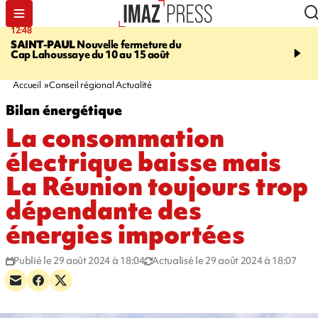
12:48
14:23
SAINT-PAUL
Nouvelle fermeture du
AFRIQUE DU SUD
Aprè
Cap Lahoussaye du 10 au 15 août
massif de migrants, la p
main-d'œuvre dans la na
ciel
Accueil
Conseil régional Actualité
Bilan énergétique
La consommation
électrique baisse mais
La Réunion toujours trop
dépendante des
énergies importées
Publié le 29 août 2024 à 18:04
Actualisé le 29 août 2024 à 18:07