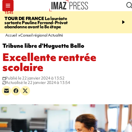
15:45
20:17
TOUR DE FRANCE
La lauréate
À RETENIR CE SOIR
Sé
sortante Pauline Ferrand-Prévot
routière, concours de nou
abandonne avant la 8e étape
du littoral fermée, courr
Darmanin et évacuation
Accueil
Conseil régional Actualité
Tribune libre d'Huguette Bello
Excellente rentrée
scolaire
Publié le 22 janvier 2024 à 13:52
Actualisé le 22 janvier 2024 à 13:54