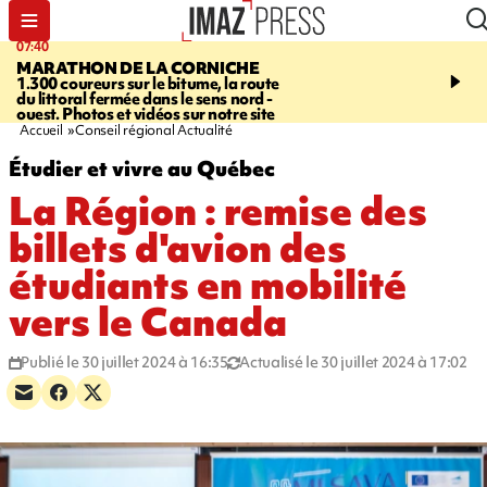
07:40
10:33
MARATHON DE LA CORNICHE
ASSOCIATIONS
Protec
1.300 coureurs sur le bitume, la route
l’enfance - une nouvelle
du littoral fermée dans le sens nord -
Stop VIF organisée à La
ouest. Photos et vidéos sur notre site
Accueil
Conseil régional Actualité
Étudier et vivre au Québec
La Région : remise des
billets d'avion des
étudiants en mobilité
vers le Canada
Publié le 30 juillet 2024 à 16:35
Actualisé le 30 juillet 2024 à 17:02