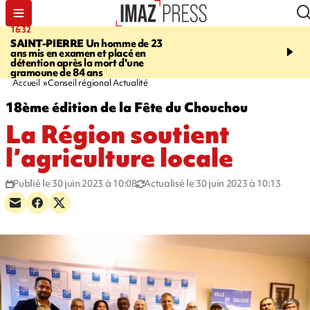
16:32
21:08
SAINT-PIERRE
Un homme de 23
MONDE
Arabie saoudit
ans mis en examen et placé en
et Turquie scellent un p
détention après la mort d'une
défense en pleine guerr
gramoune de 84 ans
Orient
Accueil
Conseil régional Actualité
18ème édition de la Fête du Chouchou
La Région soutient
l’agriculture locale
Publié le 30 juin 2023 à 10:08
Actualisé le 30 juin 2023 à 10:13