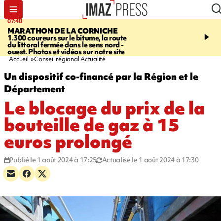
07:40
10:33
MARATHON DE LA CORNICHE
ASSOCIATIONS
Protec
1.300 coureurs sur le bitume, la route
l’enfance - une nouvelle
du littoral fermée dans le sens nord -
Stop VIF organisée à La
ouest. Photos et vidéos sur notre site
Accueil
Conseil régional Actualité
Un dispositif co-financé par la Région et le
Département
Le blocage du prix de la
bouteille de gaz à 15
euros prolongé
Publié le 1 août 2024 à 17:25
Actualisé le 1 août 2024 à 17:30