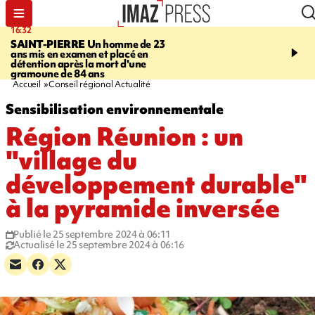
16:32
21:08
SAINT-PIERRE
Un homme de 23
MONDE
Arabie saoudit
ans mis en examen et placé en
et Turquie scellent un p
détention après la mort d'une
défense en pleine guerr
gramoune de 84 ans
Orient
Accueil
Conseil régional Actualité
Sensibilisation environnementale
Région Réunion : un
"village du
développement durable"
à la pyramide inversée
Publié le 25 septembre 2024 à 06:11
Actualisé le 25 septembre 2024 à 06:16