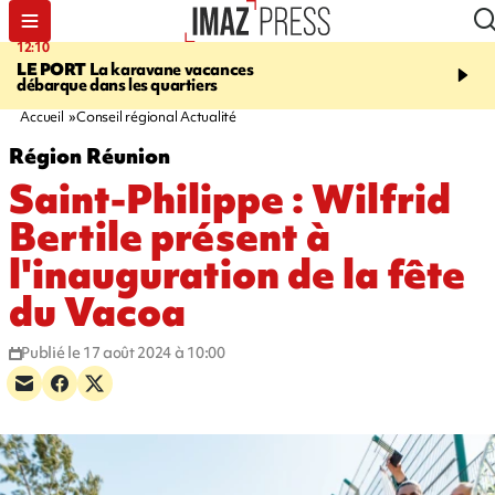
12:10
16:49
LE PORT
La karavane vacances
ÉTANG-SALÉ
Un requi
débarque dans les quartiers
bouledogue observé près
de baignade, le spot év
Accueil
Conseil régional Actualité
Région Réunion
Saint-Philippe : Wilfrid
Bertile présent à
l'inauguration de la fête
du Vacoa
Publié le 17 août 2024 à 10:00