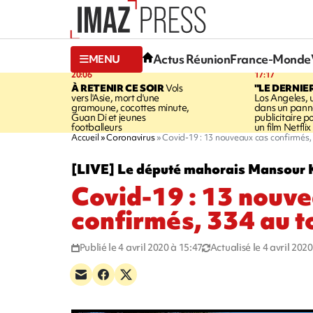
Actus Réunion
France-Monde
MENU
20:06
17:17
À RETENIR CE SOIR
Vols
"LE DERNIE
vers l'Asie, mort d'une
Los Angeles, 
gramoune, cocottes minute,
dans un pan
Guan Di et jeunes
publicitaire 
footballeurs
un film Netflix
Accueil
Coronavirus
Covid-19 : 13 nouveaux cas confirmés,
[LIVE] Le député mahorais Mansour K
Covid-19 : 13 nouv
confirmés, 334 au t
Publié le 4 avril 2020 à 15:47
Actualisé le 4 avril 202