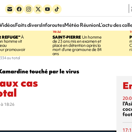
Vidéos
Faits divers
Inforoutes
Météo Réunion
L’actu des coll
16:32
1
R REFUGE"
À
SAINT-PIERRE
Un homme
un homme vit
de 23 ans mis en examen et
m
neau
placé en détention après la
C
pour promouvoir
mort d'une gramoune de 84
r
ans
 334 au total
amardine touché par le virus
eaux cas
En
otal
20:0
l'A
0 à 18:26
coc
foo
17:1