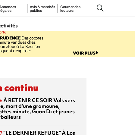
Annonces
Avis & marchés
Courrier des
légales
publics
lecteurs
ectivités
6:16
PRUDENCE
Des cocotes
inute vendues chez
arrefour à La Réunion
isquent d'exploser
VOIR PLUS
 continu
À RETENIR CE SOIR
Vols vers
6
sie, mort d'une gramoune,
ottes minute, Guan Di et jeunes
tballeurs
"LE DERNIER REFUGE"
À Los
7