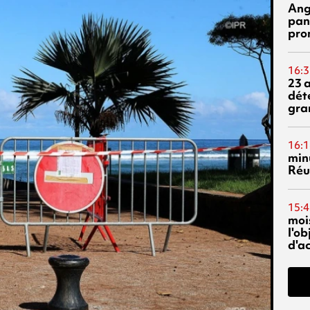
Ang
pan
pro
16:3
23 
dét
gra
16:1
min
Réu
15:4
mois
l'o
d'ac