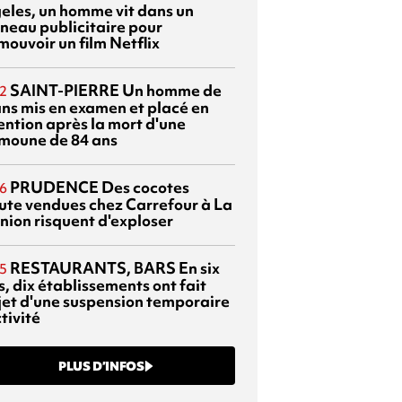
eles, un homme vit dans un
neau publicitaire pour
mouvoir un film Netflix
SAINT-PIERRE
Un homme de
2
ans mis en examen et placé en
ention après la mort d'une
moune de 84 ans
PRUDENCE
Des cocotes
6
ute vendues chez Carrefour à La
nion risquent d'exploser
RESTAURANTS, BARS
En six
5
, dix établissements ont fait
bjet d'une suspension temporaire
tivité
PLUS D’INFOS