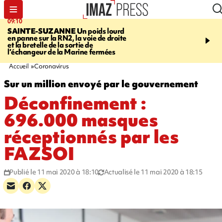
09:10
11:22
SAINTE-SUZANNE
Un poids lourd
OPÉRATIONS DE
en panne sur la RN2, la voie de droite
DÉSTABILISATION
A h
et la bretelle de la sortie de
la présidentielle, les ing
l’échangeur de la Marine fermées
russes se multiplient
Accueil
Coronavirus
Sur un million envoyé par le gouvernement
Déconfinement :
696.000 masques
réceptionnés par les
FAZSOI
Publié le 11 mai 2020 à 18:10
Actualisé le 11 mai 2020 à 18:15