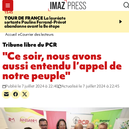
15:45
20:17
TOUR DE FRANCE
La lauréate
À RETENIR CE SOIR
Sé
sortante Pauline Ferrand-Prévot
routière, concours de nou
abandonne avant la 8e étape
du littoral fermée, courr
Darmanin et évacuation
Accueil
Courrier des lecteurs
Tribune libre du PCR
"Ce soir, nous avons
aussi entendu l’appel de
notre peuple"
Publié le 7 juillet 2024 à 22:40
Actualisé le 7 juillet 2024 à 22:45