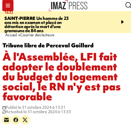
16:32
21:08
SAINT-PIERRE
Un homme de 23
MONDE
Arabie saoudit
ans mis en examen et placé en
et Turquie scellent un p
détention après la mort d'une
défense en pleine guerr
gramoune de 84 ans
Orient
Accueil
Courrier des lecteurs
Tribune libre de Perceval Gaillard
À l'Assemblée, LFI fait
adopter le doublement
du budget du logement
social, le RN n'y est pas
favorable
Publié le 31 octobre 2024 à 13:31
Actualisé le 31 octobre 2024 à 13:33