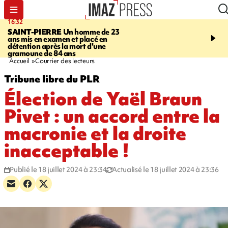
16:32
21:08
SAINT-PIERRE
Un homme de 23
MONDE
Arabie saoudit
ans mis en examen et placé en
et Turquie scellent un p
détention après la mort d'une
défense en pleine guerr
gramoune de 84 ans
Orient
Accueil
Courrier des lecteurs
Tribune libre du PLR
Élection de Yaël Braun
Pivet : un accord entre la
macronie et la droite
inacceptable !
Publié le 18 juillet 2024 à 23:34
Actualisé le 18 juillet 2024 à 23:36