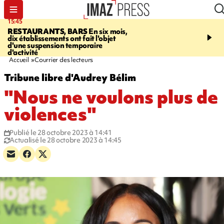
15:45
17:17
RESTAURANTS, BARS
En six mois,
"LE DERNIER REFUG
dix établissements ont fait l'objet
Angeles, un homme vit 
d'une suspension temporaire
panneau publicitaire po
d'activité
promouvoir un film Netf
Accueil
Courrier des lecteurs
Tribune libre d'Audrey Bélim
"Nous ne voulons plus de
violences"
Publié le 28 octobre 2023 à 14:41
Actualisé le 28 octobre 2023 à 14:45